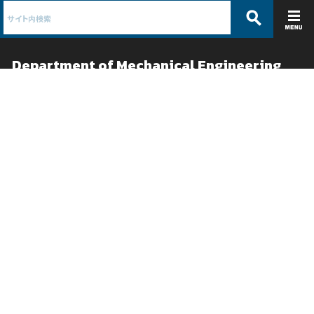
Department of Mechanical Engineering
機械工学科 /
メカニックス系工学専攻
ABOUT
EDUCATION
学科紹介
教育
学科概要
学部教育
教員紹介
カリキュラム
沿革
大学院教育
各種行事の案内と報告
卒業論文テーマ紹介
パンフレット
シラバス
JABEE認定