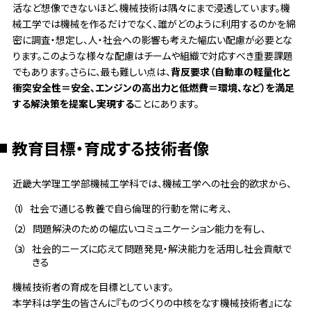
活など想像できないほど、機械技術は隅々にまで浸透しています。機
械工学では機械を作るだけでなく、誰がどのように利用するのかを綿
密に調査・想定し、人・社会への影響も考えた幅広い配慮が必要とな
ります。このような様々な配慮はチームや組織で対応すべき重要課題
でもあります。さらに、最も難しい点は、
背反要求（自動車の軽量化と
衝突安全性＝安全、エンジンの高出力と低燃費＝環境、など）を満足
する解決策を提案し実現する
ことにあります。
教育目標・育成する技術者像
近畿大学理工学部機械工学科では、機械工学への社会的欲求から、
（1）
社会で通じる教養で自ら倫理的行動を常に考え、
（2）
問題解決のための幅広いコミュニケーション能力を有し、
（3）
社会的ニーズに応えて問題発見・解決能力を活用し社会貢献で
きる
機械技術者の育成を目標としています。
本学科は学生の皆さんに『ものづくりの中核をなす機械技術者』にな