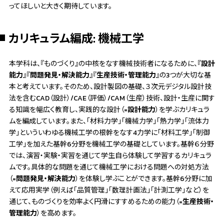
ってほしいと大きく期待しています。
カリキュラム編成: 機械工学
本学科は、『ものづくり』の中核をなす機械技術者になるために、『
設計
能力
』『
問題発見・解決能力
』『
生産技術・管理能力
』の3つが大切な基
本と考えています。そのため、設計製図の基礎、３次元デジタル設計技
法を含むCAD（設計）/CAE（評価）/CAM（生産）技術、設計・生産に関す
る知識を幅広く教育し、実践的な設計（=
設計能力
）を学ぶカリキュラ
ムを編成しています。また、「材料力学」「機械力学」「熱力学」「流体力
学」といういわゆる機械工学の根幹をなす4力学に「材料工学」「制御
工学」を加えた基幹6分野を機械工学の基礎としています。基幹６分野
では、演習・実験・実習を通じて学生自ら体験して学習するカリキュラ
ムです。具体的な問題を通じて機械工学における問題への対処方法
（=
問題発見・解決能力
）を体験し学ぶことができます。基幹6分野に加
えて応用実学（例えば「品質管理」「数理計画法」「計測工学」など）を
通じて、ものづくりを効率よく円滑にすすめるための能力（=
生産技術・
管理能力
）を高めます。