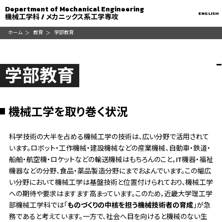
Department of Mechanical Engineering
ENGLISH
機械工学科 / メカニックス系工学専攻
ホーム
教育
学部教育
学部教育
機械工学を取り巻く状況
科学技術の大半を占める機械工学の技術は、広い分野で活用されて
います。ロボット・工作機械・建設機械などの産業機械、自動車・鉄道・
船舶・航空機・ロケットなどの輸送機械はもちろんのこと，IT機器・福祉
機器などの分野、食品・薬品製造分野にまでおよんでいます。この幅広
い分野において機械工学は基盤技術と位置付けられており、機械工学
への期待や要求はますます高まっています。このため，近畿大学理工学
部機械工学科では「
ものづくりの中核を担う機械技術者の育成
」が急
務であると考えています。一方で、社会へ目を向けると機械のない生