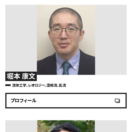
堀本 康文
流体工学、レオロジー、混相流、乱流
プロフィール