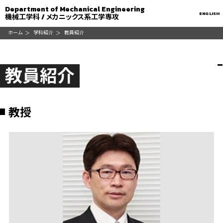
Department of Mechanical Engineering
ENGLISH
機械工学科 / メカニックス系工学専攻
ホーム
学科紹介
教員紹介
教員紹介
教授